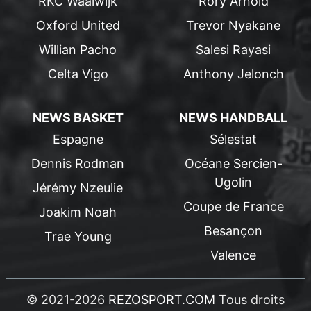
RKC Waalwijk
Rory Arnold
Oxford United
Trevor Nyakane
Willian Pacho
Salesi Rayasi
Celta Vigo
Anthony Jelonch
NEWS BASKET
NEWS HANDBALL
Espagne
Sélestat
Dennis Rodman
Océane Sercien-
Ugolin
Jérémy Nzeulie
Coupe de France
Joakim Noah
Besançon
Trae Young
Valence
© 2021-2026
REZOSPORT.COM
Tous droits