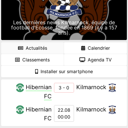
Les dernières news Kilmarnock, équipe de
football d'Ecosse, fondée en 1869 (il y a 157
ans).
Actualités
Calendrier
Classements
Agenda TV
Installer sur smartphone
Hibernian
Kilmarnock
3 - 0
FC
Hibernian
Kilmarnock
22.08
00:00
FC