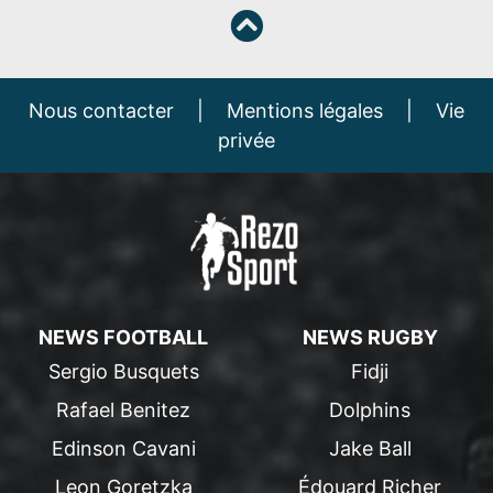
Nous contacter
|
Mentions légales
|
Vie
privée
NEWS FOOTBALL
NEWS RUGBY
Sergio Busquets
Fidji
Rafael Benitez
Dolphins
Edinson Cavani
Jake Ball
Leon Goretzka
Édouard Richer