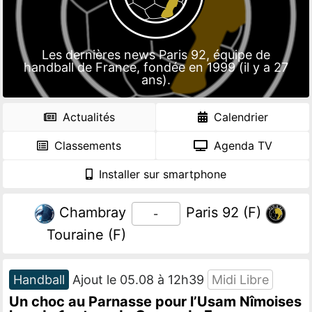
Les dernières news Paris 92, équipe de
handball de France, fondée en 1999 (il y a 27
ans).
Actualités
Calendrier
Classements
Agenda TV
Installer sur smartphone
Chambray
Paris 92 (F)
-
Touraine (F)
Handball
Ajout le 05.08 à 12h39
Midi Libre
Un choc au Parnasse pour l’Usam Nîmoises