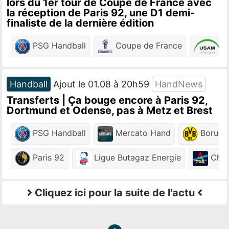
lors du 1er tour de Coupe de France avec
la réception de Paris 92, une D1 demi-
finaliste de la dernière édition
PSG Handball
Coupe de France
N
Handball
Ajout le 01.08 à 20h59
HandNews
Transferts | Ça bouge encore à Paris 92,
Dortmund et Odense, pas à Metz et Brest
PSG Handball
Mercato Hand
Boruss
Paris 92
Ligue Butagaz Energie
Cham
Cliquez ici pour la suite de l'actu