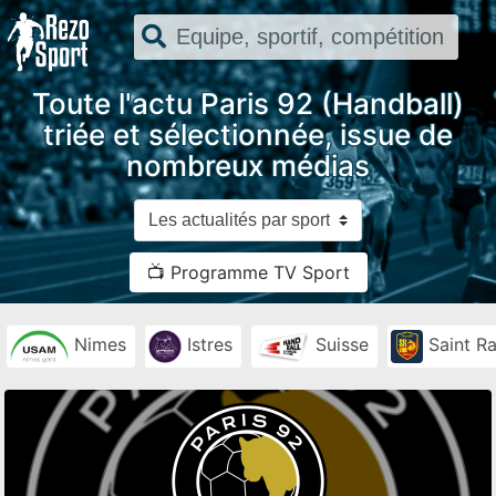
Toute l'actu Paris 92 (Handball)
triée et sélectionnée, issue de
nombreux médias
📺 Programme TV Sport
Nimes
Istres
Suisse
Saint R