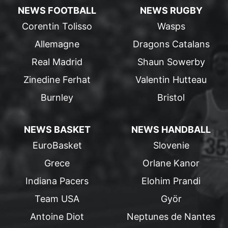
NEWS FOOTBALL
NEWS RUGBY
Corentin Tolisso
Wasps
Allemagne
Dragons Catalans
Real Madrid
Shaun Sowerby
Zinedine Ferhat
Valentin Hutteau
Burnley
Bristol
NEWS BASKET
NEWS HANDBALL
EuroBasket
Slovenie
Grece
Orlane Kanor
Indiana Pacers
Elohim Prandi
Team USA
Györ
Antoine Diot
Neptunes de Nantes