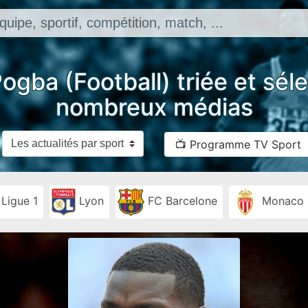
Pogba (Football) triée et sél
nombreux médias
📺 Programme TV Sport
Ligue 1
Lyon
FC Barcelone
Monaco