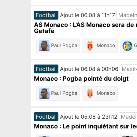
Football
Ajout le 06.08 à 11h17
MadeI
AS Monaco : L'AS Monaco sera de n
Getafe
Paul Pogba
Monaco
G
Football
Ajout le 06.08 à 00h06
Maxif
Monaco : Pogba pointé du doigt
Paul Pogba
Monaco
Football
Ajout le 05.08 à 23h12
Made
Monaco : Le point inquiétant sur l