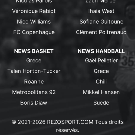
Nicolas Pallois
Zach Mercer
Véronique Rabiot
Ihaia West
Nico Williams
Sofiane Guitoune
FC Copenhague
Clément Poitrenaud
NEWS BASKET
NEWS HANDBALL
Grece
Gaël Pelletier
Talen Horton-Tucker
Grece
Roanne
Chili
Metropolitans 92
Mikkel Hansen
Boris Diaw
Suede
© 2021-2026
REZOSPORT.COM
Tous droits
réservés.