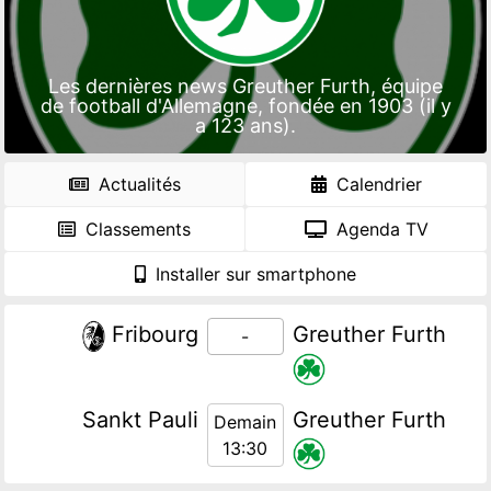
Les dernières news Greuther Furth, équipe
de football d'Allemagne, fondée en 1903 (il y
a 123 ans).
Actualités
Calendrier
Classements
Agenda TV
Installer sur smartphone
Fribourg
Greuther Furth
-
Sankt Pauli
Greuther Furth
Demain
13:30