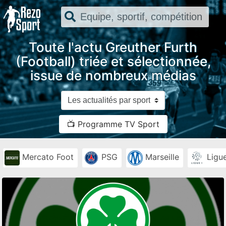
Toute l'actu Greuther Furth
(Football) triée et sélectionnée,
issue de nombreux médias
📺 Programme TV Sport
Mercato Foot
PSG
Marseille
Ligue