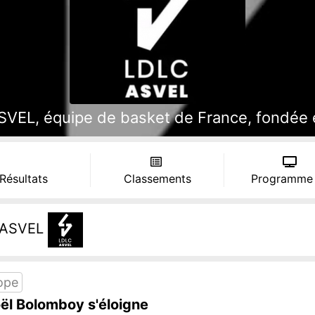
VEL, équipe de basket de France, fondée en
 Résultats
Classements
Programme
ASVEL
ope
ël Bolomboy s'éloigne