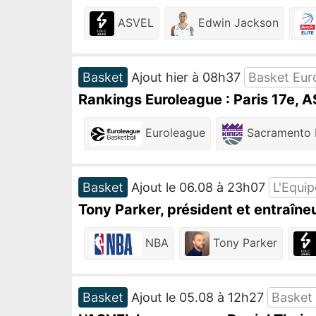
ASVEL
Edwin Jackson
Basket
Ajout hier à 08h37
Basket Eur
Rankings Euroleague : Paris 17e, 
Euroleague
Sacramento 
Basket
Ajout le 06.08 à 23h07
L'Equip
Tony Parker, président et entraîneu
NBA
Tony Parker
Basket
Ajout le 05.08 à 12h27
Basket