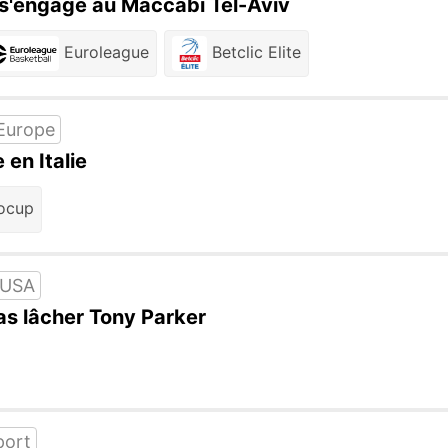
 s'engage au Maccabi Tel-Aviv
Euroleague
Betclic Elite
Europe
 en Italie
ocup
 USA
as lâcher Tony Parker
ort