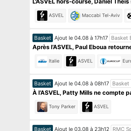
L'ASVEL hors-course, Daniel Theis
ASVEL
Maccabi Tel-Aviv
Basket
Ajout le 04.08 à 17h17
Basket 
Après l’ASVEL, Paul Eboua retourne
Italie
ASVEL
Eur
Basket
Ajout le 04.08 à 08h17
Basket
À l’ASVEL, Patty Mills ne compte p
Tony Parker
ASVEL
Basket
Ajout le 03.08 à 23h12
RMC Sp