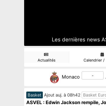
Les dernières news AS
Actualités
Calendrier /
-
Monaco
Basket
Ajout auj. à 08h42
Basket Eur
ASVEL : Edwin Jackson rempile, Jo