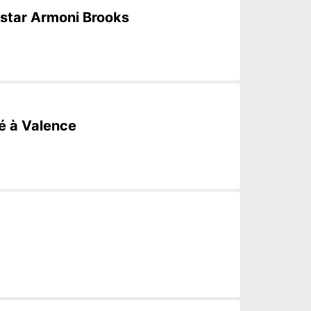
e star Armoni Brooks
té à Valence