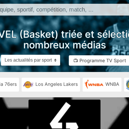
VEL (Basket) triée et sélect
nombreux médias
📺 Programme TV Sport
ia 76ers
Los Angeles Lakers
WNBA