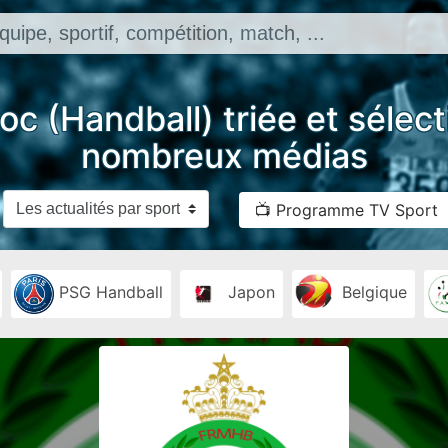
oc (Handball) triée et sélec
nombreux médias
📺 Programme TV Sport
PSG Handball
Japon
Belgique