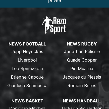
privée
NEWS FOOTBALL
NEWS RUGBY
Jupp Heynckes
Jonathan Pélissié
Liverpool
Quade Cooper
Leo Spinazzola
Pio Muarua
Etienne Capoue
Jacques du Plessis
Gianluca Scamacca
Romain Buros
NEWS BASKET
NEWS HANDBALL
Donovan Mitchell
Jackson Richardson