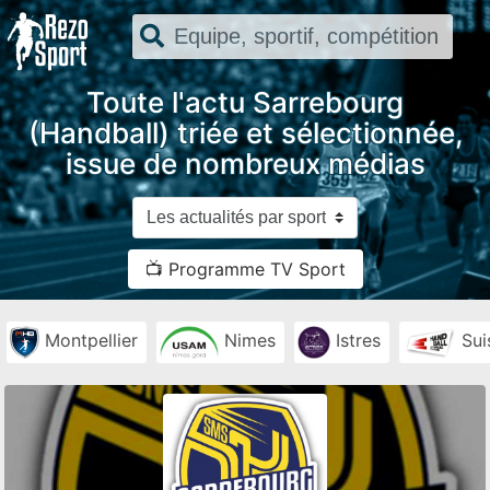
Toute l'actu Sarrebourg
(Handball) triée et sélectionnée,
issue de nombreux médias
📺 Programme TV Sport
Montpellier
Nimes
Istres
Sui