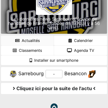
Les dernières news Sarrebourg, équipe de
handball de France, fondée en 1970 (il y a 56
ans).
Actualités
Calendrier
Classements
Agenda TV
Installer sur smartphone
Sarrebourg
Besancon
-
Cliquez ici pour la suite de l'actu