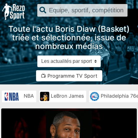
Toute l'actu Boris Diaw (Basket)
triée et sélectionnée, issue de
nombreux médias
📺 Programme TV Sport
NBA
LeBron James
Philadelphia 76