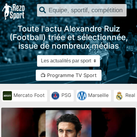
Toute l'actu Alexandre Ruiz
(Football) triée et sélectionnée,
issue de nombreux médias
📺 Programme TV Sport
Mercato Foot
PSG
Marseille
Real