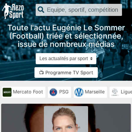
Toute l'actu Eugénie Le Sommer
(Football) triée et sélectionnée,
issue de nombreux médias
📺 Programme TV Sport
Mercato Foot
PSG
Marseille
Ligue