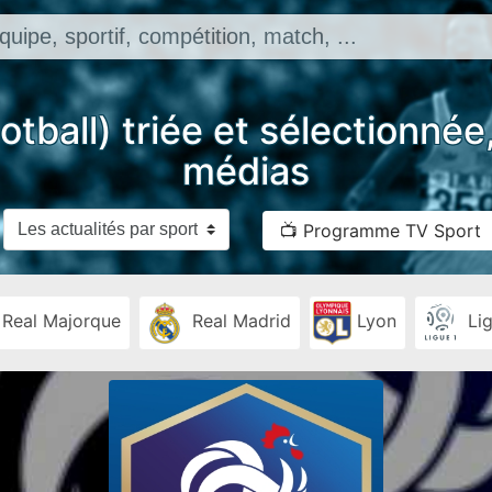
ootball) triée et sélectionné
médias
📺 Programme TV Sport
Real Majorque
Real Madrid
Lyon
Lig