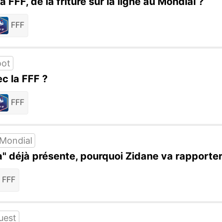
FFF, de la friture sur la ligne au Mondial ?
FFF
oot
c la FFF ?
FFF
Mondial
" déjà présente, pourquoi Zidane va rapporter
FFF
uest