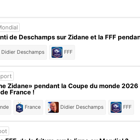
ondial
senti de Deschamps sur Zidane et la FFF pendan
Didier Deschamps
FFF
port
ine Zidane» pendant la Coupe du monde 2026 : 
de France !
nde
France
Didier Deschamps
FFF
oot