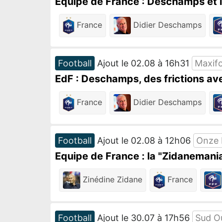
Equipe de France : Deschamps et la 
France
Didier Deschamps
Football
Ajout le 02.08 à 16h31
Maxif
EdF : Deschamps, des frictions ave
France
Didier Deschamps
Football
Ajout le 02.08 à 12h06
Onze 
Equipe de France : la "Zidanemania
Zinédine Zidane
France
Football
Ajout le 30.07 à 17h56
Sud O