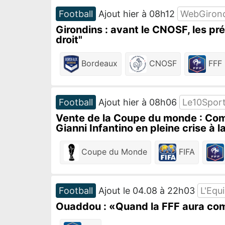
Football
Ajout hier à 08h12
WebGiron
Girondins : avant le CNOSF, les pr
droit"
Bordeaux
CNOSF
FFF
Football
Ajout hier à 08h06
Le10Spor
Vente de la Coupe du monde : Comm
Gianni Infantino en pleine crise à l
Coupe du Monde
FIFA
Football
Ajout le 04.08 à 22h03
L'Equ
Ouaddou : «Quand la FFF aura compr