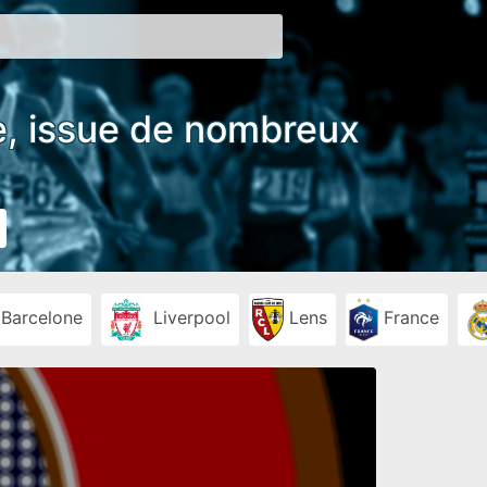
ée, issue de nombreux
Barcelone
Liverpool
Lens
France