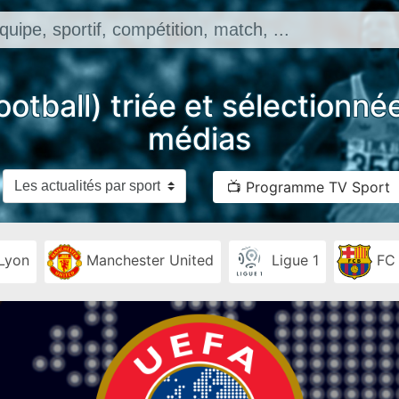
ootball) triée et sélectionn
médias
📺 Programme TV Sport
Lyon
Manchester United
Ligue 1
FC 