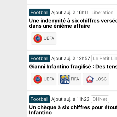
Football
Ajout auj. à 16h11
Liberation
Une indemnité à six chiffres versé
dans une énième affaire
UEFA
Football
Ajout auj. à 12h57
Le Petit Lil
Gianni Infantino fragilisé : Des ten
UEFA
FIFA
LOSC
Football
Ajout auj. à 11h22
DHNet
Un chèque à six chiffres pour étou
Infantino