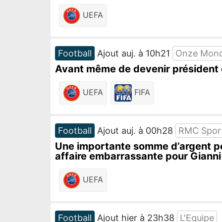
UEFA
Football
Ajout auj. à 10h21
Onze Mond
Avant même de devenir président d
UEFA
FIFA
Football
Ajout auj. à 00h28
RMC Spor
Une importante somme d’argent po
affaire embarrassante pour Gianni
UEFA
Football
Ajout hier à 23h38
L'Equipe