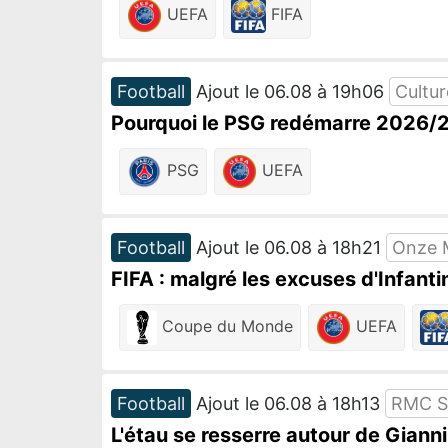
UEFA
FIFA
Football
Ajout le 06.08 à 19h06
Cultu
Pourquoi le PSG redémarre 2026/2
PSG
UEFA
Football
Ajout le 06.08 à 18h21
Onze 
FIFA : malgré les excuses d'Infant
Coupe du Monde
UEFA
Football
Ajout le 06.08 à 18h13
RMC S
L'étau se resserre autour de Gianni