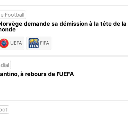
e Football
a Norvège demande sa démission à la tête de la
 monde
UEFA
FIFA
dial
nfantino, à rebours de l'UEFA
oot