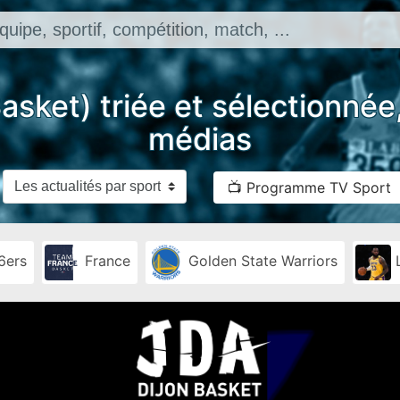
(Basket) triée et sélectionné
médias
📺 Programme TV Sport
6ers
France
Golden State Warriors
L