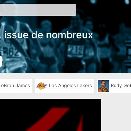
e, issue de nombreux
eBron James
Los Angeles Lakers
Rudy Gob