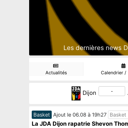
Les dernières news Di
Actualités
Calendrier /
-
Dijon
Basket
Ajout le 06.08 à 19h27
Basket
La JDA Dijon rapatrie Shevon Th