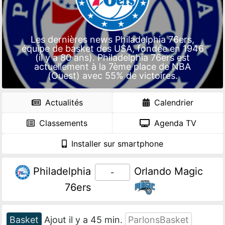
Les dernières news Philadelphia 76ers,
équipe de basket des USA, fondée en 1946
(il y a 80 ans). Philadelphia 76ers est
actuellement à la 7ème place de NBA
(Ouest) avec 55% de victoires.
Actualités
Calendrier
Classements
Agenda TV
Installer sur smartphone
Philadelphia
Orlando Magic
-
76ers
Basket
Ajout il y a 45 min.
ParlonsBasket