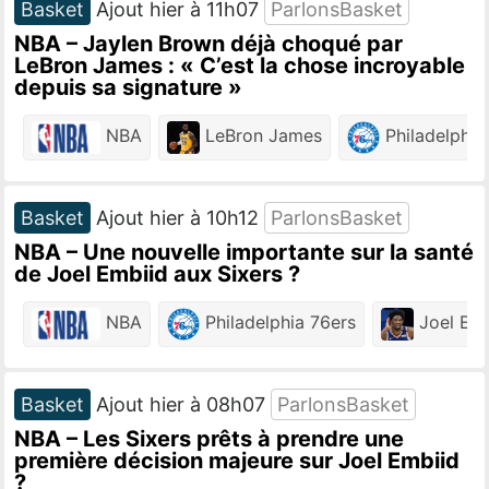
Basket
Ajout hier à 11h07
ParlonsBasket
NBA – Jaylen Brown déjà choqué par
LeBron James : « C’est la chose incroyable
depuis sa signature »
NBA
LeBron James
Philadelphia
Basket
Ajout hier à 10h12
ParlonsBasket
NBA – Une nouvelle importante sur la santé
de Joel Embiid aux Sixers ?
NBA
Philadelphia 76ers
Joel Emb
Basket
Ajout hier à 08h07
ParlonsBasket
NBA – Les Sixers prêts à prendre une
première décision majeure sur Joel Embiid
?