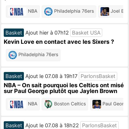
NBA
Philadelphia 76ers
Joel Emb
Basket
Ajout hier à 07h12
Basket USA
Kevin Love en contact avec les Sixers ?
Philadelphia 76ers
Basket
Ajout le 07.08 à 19h17
ParlonsBasket
NBA – On sait pourquoi les Celtics ont misé
sur Paul George plutôt que Jaylen Brown
NBA
Boston Celtics
Paul Georg
Basket
Ajout le 07.08 à 18h22
ParlonsBasket