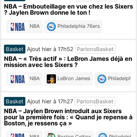
NBA – Embouteillage en vue chez les Sixers
? Jaylen Brown donne le ton !
NBA
Philadelphia 76ers
Basket
Ajout hier à 17h52
ParlonsBasket
NBA – « Très actif » : LeBron James déjà en
mission avec les Sixers ?
NBA
LeBron James
Philadelphia
Basket
Ajout hier à 17h27
ParlonsBasket
NBA – Jaylen Brown introduit aux Sixers
pour la première fois : « Quand je repense à
Boston, je ressens ça »
NBA
Boston Celtics
Philadelphia