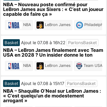
NBA – Nouveau poste confirmé pour
LeBron James aux Sixers : « C’est un joueur
capable de faire ça »
NBA
LeBron James
Philadelphia
Basket
Ajout le 07.08 à 16h22
ParlonsBasket
NBA – LeBron James finalement avec Team
USA en 2028 ? Un insider donne le ton
NBA
LeBron James
Team USA
Basket
Ajout le 07.08 à 15h17
ParlonsBasket
NBA – Shaquille O’Neal sur LeBron James :
« C’est quelqu’un de modestement
arrogant »