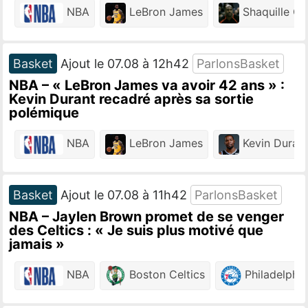
NBA
LeBron James
Shaquille O'
Basket
Ajout le 07.08 à 12h42
ParlonsBasket
NBA – « LeBron James va avoir 42 ans » :
Kevin Durant recadré après sa sortie
polémique
NBA
LeBron James
Kevin Duran
Basket
Ajout le 07.08 à 11h42
ParlonsBasket
NBA – Jaylen Brown promet de se venger
des Celtics : « Je suis plus motivé que
jamais »
NBA
Boston Celtics
Philadelphia