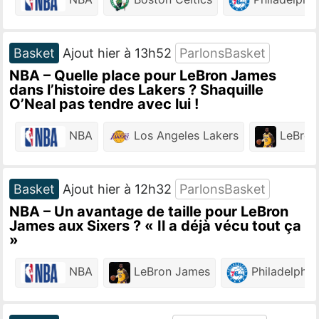
Basket
Ajout hier à 13h52
ParlonsBasket
NBA – Quelle place pour LeBron James
dans l’histoire des Lakers ? Shaquille
O’Neal pas tendre avec lui !
NBA
Los Angeles Lakers
LeBron
Basket
Ajout hier à 12h32
ParlonsBasket
NBA – Un avantage de taille pour LeBron
James aux Sixers ? « Il a déjà vécu tout ça
»
NBA
LeBron James
Philadelphia