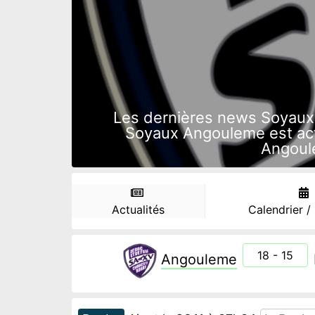
Les dernières news Soyaux 
Soyaux Angouleme est act
Angoule
Actualités
Calendrier /
18 - 15
Angouleme