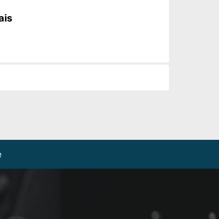
ais
e