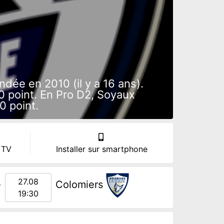
ée en 2010 (il y a 16 ans).
 point. En Pro D2, Soyaux
0 point.
 TV
Installer sur smartphone
27.08
e
Colomiers
19:30