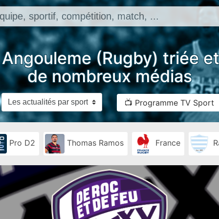
 Angouleme (Rugby) triée et
de nombreux médias
📺 Programme TV Sport
Pro D2
Thomas Ramos
France
R