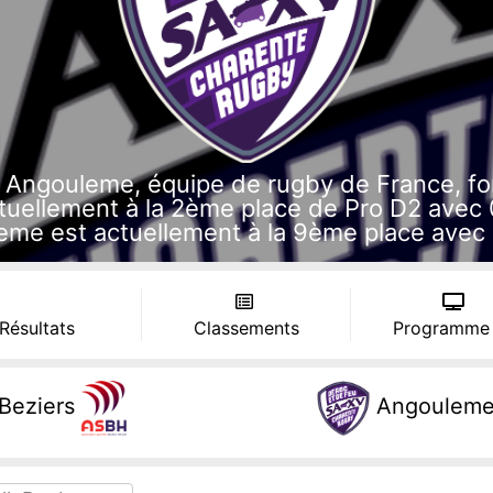
Angouleme, équipe de rugby de France, fond
uellement à la 2ème place de Pro D2 avec 0
me est actuellement à la 9ème place avec 
 Résultats
Classements
Programme
Beziers
Angoulem