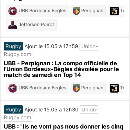
UBB Bordeaux Begles
Perpignan
Top 
Jefferson Poirot
Rugby
Ajout le 15.05 à 17h59
Union-
Rugby.com
UBB - Perpignan : La compo officielle de
l'Union Bordeaux-Bègles dévoilée pour le
match de samedi en Top 14
UBB Bordeaux Begles
Perpignan
Top 
Rugby
Ajout le 15.05 à 12h30
Union-
Rugby.com
UBB : "Ils ne vont pas nous donner les cinq