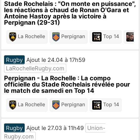
Stade Rochelais : "On monte en puissance",
les réactions à chaud de Ronan O'Gara et
Antoine Hastoy après la victoire à
Perpignan (29-31)
La Rochelle
Perpignan
Top 14
R
Rugby
Ajout le 24.04 à 17h59
LaRochelleRugby.com
Perpignan - La Rochelle : La compo
officielle du Stade Rochelais révélée pour
le match de samedi en Top 14
La Rochelle
Perpignan
Top 14
Rugby
Ajout le 27.03 à 11h49
Union-
Rugby.com