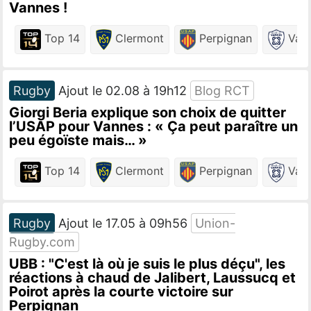
Vannes !
Top 14
Clermont
Perpignan
Van
Rugby
Ajout le 02.08 à 19h12
Blog RCT
Giorgi Beria explique son choix de quitter
l’USAP pour Vannes : « Ça peut paraître un
peu égoïste mais… »
Top 14
Clermont
Perpignan
Van
Rugby
Ajout le 17.05 à 09h56
Union-
Rugby.com
UBB : "C'est là où je suis le plus déçu", les
réactions à chaud de Jalibert, Laussucq et
Poirot après la courte victoire sur
Perpignan