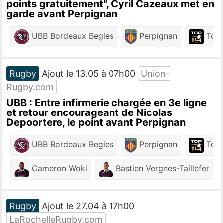
points gratuitement", Cyril Cazeaux met en
garde avant Perpignan
UBB Bordeaux Begles
Perpignan
Top 
Rugby
Ajout le 13.05 à 07h00
Union-
Rugby.com
UBB : Entre infirmerie chargée en 3e ligne
et retour encourageant de Nicolas
Depoortere, le point avant Perpignan
UBB Bordeaux Begles
Perpignan
Top 
Cameron Woki
Bastien Vergnes-Taillefer
Rugby
Ajout le 27.04 à 17h00
LaRochelleRugby.com