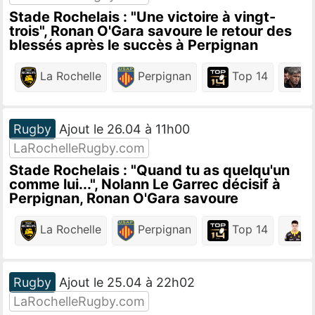
Stade Rochelais : "Une victoire à vingt-
trois", Ronan O'Gara savoure le retour des
blessés après le succès à Perpignan
La Rochelle
Perpignan
Top 14
R
Rugby
Ajout le 26.04 à 11h00
LaRochelleRugby.com
Stade Rochelais : "Quand tu as quelqu'un
comme lui...", Nolann Le Garrec décisif à
Perpignan, Ronan O'Gara savoure
La Rochelle
Perpignan
Top 14
N
Rugby
Ajout le 25.04 à 22h02
LaRochelleRugby.com