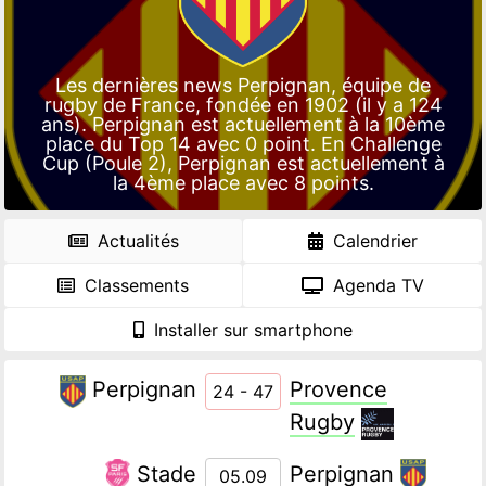
Les dernières news Perpignan, équipe de
rugby de France, fondée en 1902 (il y a 124
ans). Perpignan est actuellement à la 10ème
place du Top 14 avec 0 point. En Challenge
Cup (Poule 2), Perpignan est actuellement à
la 4ème place avec 8 points.
Actualités
Calendrier
Classements
Agenda TV
Installer sur smartphone
Perpignan
Provence
24 - 47
Rugby
Stade
Perpignan
05.09