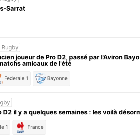
is-Sarrat
 Rugby
ien joueur de Pro D2, passé par l'Aviron Bayonn
matchs amicaux de l'été
Federale 1
Bayonne
ugby
o D2 il y a quelques semaines : les voilà désor
le 1
France