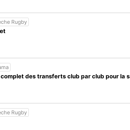
eche Rugby
et
ama
au complet des transferts club par club pour l
eche Rugby