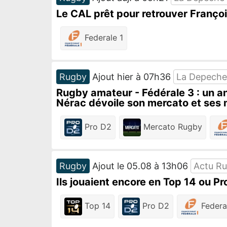
Le CAL prêt pour retrouver Franço
Federale 1
Rugby
Ajout hier à 07h36
La Depeche
Rugby amateur - Fédérale 3 : un anc
Nérac dévoile son mercato et ses 
Pro D2
Mercato Rugby
Rugby
Ajout le 05.08 à 13h06
Actu R
Ils jouaient encore en Top 14 ou Pr
Top 14
Pro D2
Federa