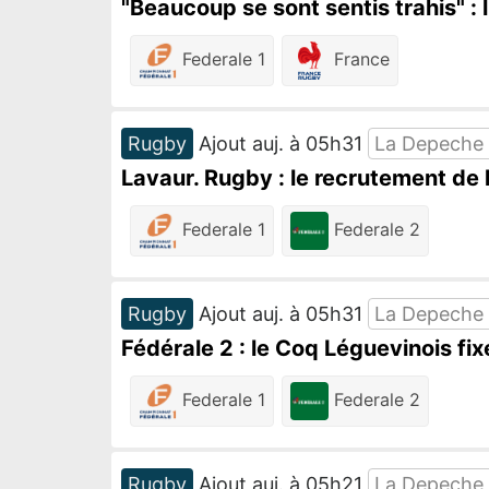
"Beaucoup se sont sentis trahis" :
Federale 1
France
Rugby
Ajout auj. à 05h31
La Depeche
Lavaur. Rugby : le recrutement de 
Federale 1
Federale 2
Rugby
Ajout auj. à 05h31
La Depeche
Fédérale 2 : le Coq Léguevinois fix
Federale 1
Federale 2
Rugby
Ajout auj. à 05h21
La Depeche