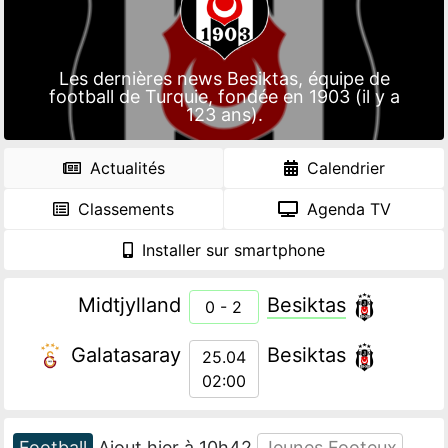
Les dernières news Besiktas, équipe de
football de Turquie, fondée en 1903 (il y a
123 ans).
Actualités
Calendrier
Classements
Agenda TV
Installer sur smartphone
Midtjylland
Besiktas
0 - 2
Galatasaray
Besiktas
25.04
02:00
Football
Ajout hier à 10h42
Jeunes Footeux