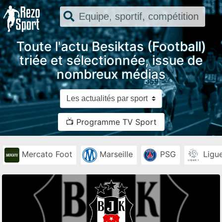
Toute l'actu Besiktas (Football)
triée et sélectionnée, issue de
nombreux médias
📺 Programme TV Sport
Mercato Foot
Marseille
PSG
Ligue