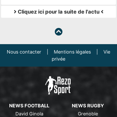
Cliquez ici pour la suite de l'actu
Nous contacter
|
Mentions légales
|
Vie
privée
NEWS FOOTBALL
NEWS RUGBY
David Ginola
Grenoble