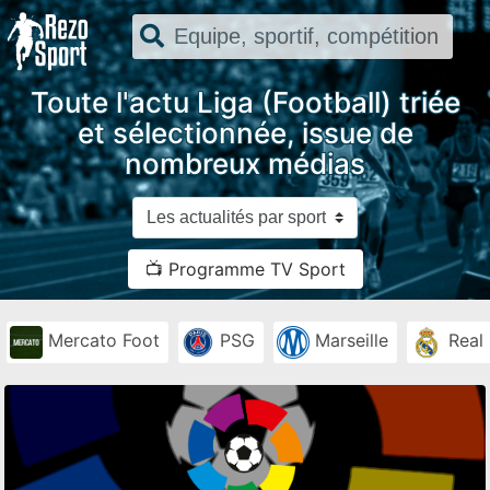
Toute l'actu Liga (Football) triée
et sélectionnée, issue de
nombreux médias
📺 Programme TV Sport
Mercato Foot
PSG
Marseille
Real