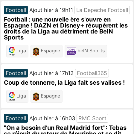
Football
Ajout hier à 19h11
La Depeche Football
Football : une nouvelle ère s'ouvre en
Espagne ! DAZN et Disney+ récupèrent les
droits de la Liga au détriment de BeIN
Sports
Liga
Espagne
beIN Sports
Football
Ajout hier à 17h12
Football365
Coup de tonnerre, la Liga fait ses valises !
Liga
Espagne
Football
Ajout hier à 16h03
RMC Sport
"On a besoin d’un Real Madrid fort": Tebas
se réjouit du retour de Mourinho et se dit