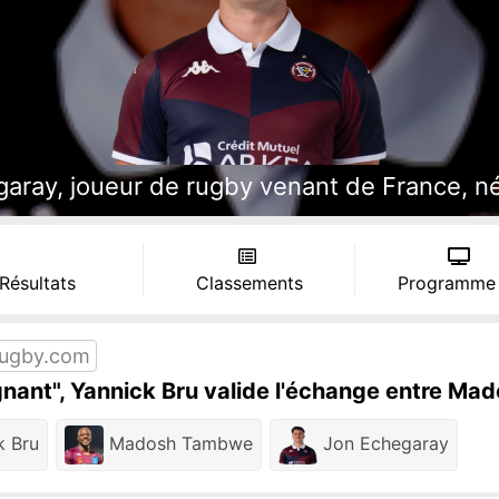
ray, joueur de rugby venant de France, né le
 Résultats
Classements
Programme
ugby.com
gnant", Yannick Bru valide l'échange entre 
k Bru
Madosh Tambwe
Jon Echegaray