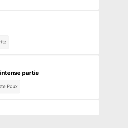
ritz
intense partie
ste Poux