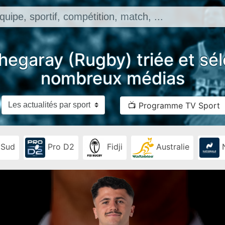
hegaray (Rugby) triée et sé
nombreux médias
📺 Programme TV Sport
 Sud
Pro D2
Fidji
Australie
N