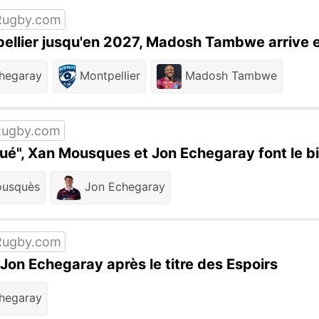
Rugby.com
ellier jusqu'en 2027, Madosh Tambwe arrive e
hegaray
Montpellier
Madosh Tambwe
Rugby.com
ué", Xan Mousques et Jon Echegaray font le bi
usquès
Jon Echegaray
Rugby.com
e Jon Echegaray après le titre des Espoirs
hegaray