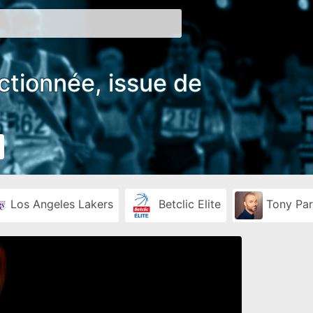
ectionnée, issue de
Los Angeles Lakers
Betclic Elite
Tony Par