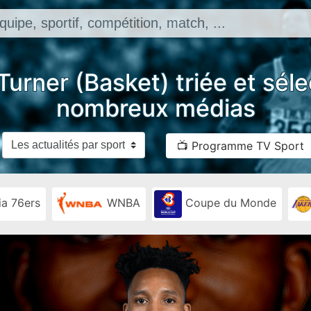
Turner (Basket) triée et sél
nombreux médias
📺 Programme TV Sport
ia 76ers
WNBA
Coupe du Monde