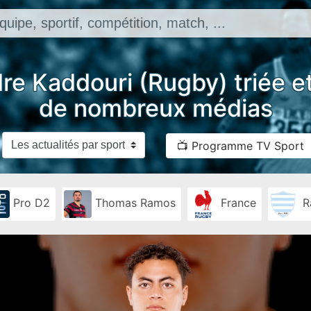
re Kaddouri (Rugby) triée e
de nombreux médias
📺 Programme TV Sport
Pro D2
Thomas Ramos
France
R