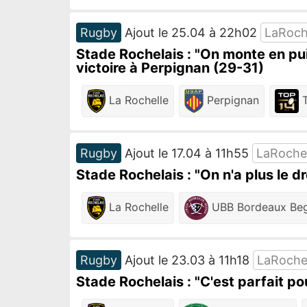
Rugby
Ajout le 25.04 à 22h02
LaRoch
Stade Rochelais : "On monte en pu
victoire à Perpignan (29-31)
La Rochelle
Perpignan
T
Rugby
Ajout le 17.04 à 11h55
LaRoche
Stade Rochelais : "On n'a plus le dr
La Rochelle
UBB Bordeaux Beg
Rugby
Ajout le 23.03 à 11h18
LaRoche
Stade Rochelais : "C'est parfait po