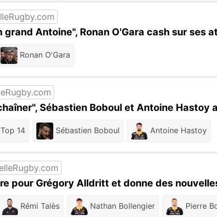
lleRugby.com
un grand Antoine", Ronan O'Gara cash sur ses 
Ronan O'Gara
leRugby.com
chaîner", Sébastien Boboul et Antoine Hastoy 
Top 14
Sébastien Boboul
Antoine Hastoy
elleRugby.com
re pour Grégory Alldritt et donne des nouvelles
Rémi Talès
Nathan Bollengier
Pierre Bo