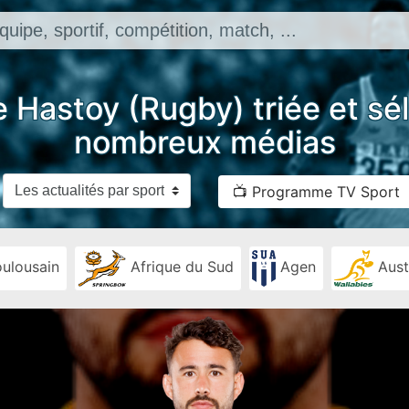
e Hastoy (Rugby) triée et sé
nombreux médias
📺 Programme TV Sport
ulousain
Afrique du Sud
Agen
Aust