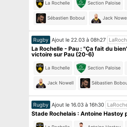
La Rochelle
Section Paloise
Sébastien Boboul
Jack Nowel
Rugby
Ajout le 22.03 à 08h27
LaRoch
La Rochelle - Pau : "Ça fait du bie
victoire sur Pau (20-6)
La Rochelle
Section Paloise
Jack Nowell
Sébastien Bobou
Rugby
Ajout le 16.03 à 16h30
LaRoche
Stade Rochelais : Antoine Hastoy po
La Rochelle
Antoine Hastoy