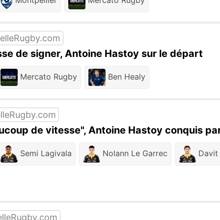
elleRugby.com
se de signer, Antoine Hastoy sur le départ
Mercato Rugby
Ben Healy
lleRugby.com
ucoup de vitesse", Antoine Hastoy conquis par
Semi Lagivala
Nolann Le Garrec
Davit 
lleRugby.com