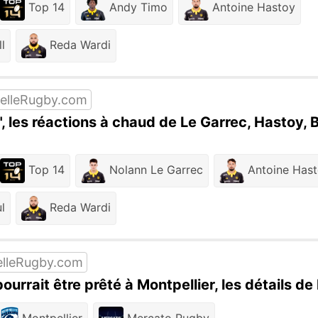
Top 14
Andy Timo
Antoine Hastoy
l
Reda Wardi
elleRugby.com
n", les réactions à chaud de Le Garrec, Hastoy, 
Top 14
Nolann Le Garrec
Antoine Has
l
Reda Wardi
lleRugby.com
urrait être prêté à Montpellier, les détails de 
Montpellier
Mercato Rugby