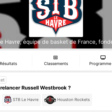
 Havre, équipe de basket de France, fondée
 Résultats
Classements
Programme
ket
 relancer Russell Westbrook ?
STB Le Havre
Houston Rockets