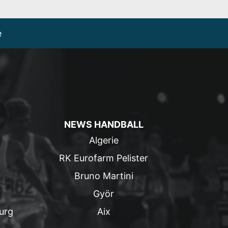
e
NEWS HANDBALL
Algerie
RK Eurofarm Pelister
Bruno Martini
Györ
urg
Aix