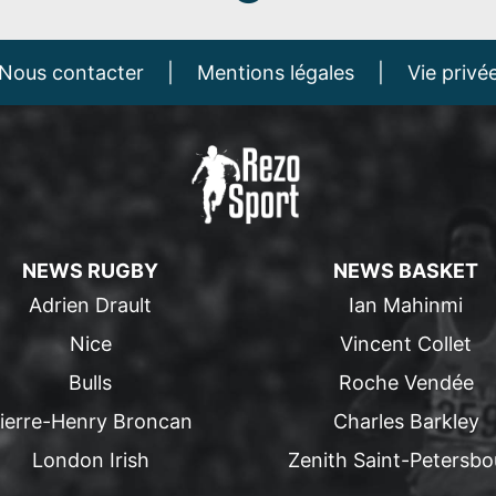
Nous contacter
|
Mentions légales
|
Vie privé
NEWS RUGBY
NEWS BASKET
Adrien Drault
Ian Mahinmi
Nice
Vincent Collet
Bulls
Roche Vendée
ierre-Henry Broncan
Charles Barkley
London Irish
Zenith Saint-Petersbo