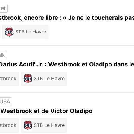
ket
brook, encore libre : « Je ne le toucherais pa
STB Le Havre
lk
arius Acuff Jr. : Westbrook et Oladipo dans le
stbrook
STB Le Havre
 USA
l Westbrook et de Victor Oladipo
stbrook
STB Le Havre