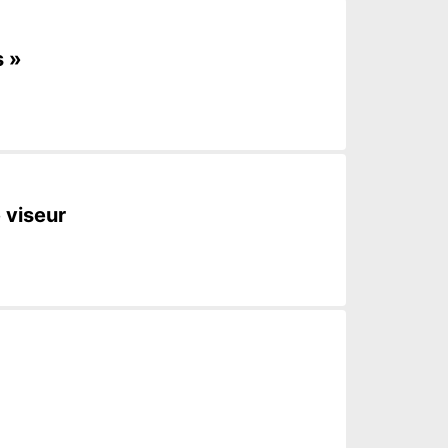
s »
 viseur