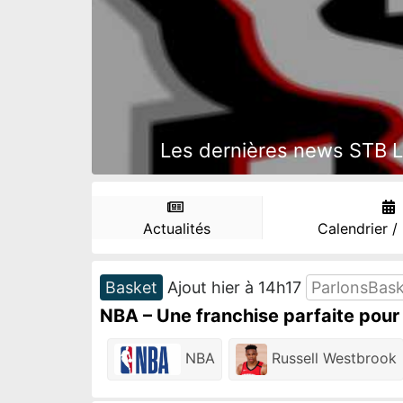
Les dernières news STB Le
Actualités
Calendrier /
Basket
Ajout hier à 14h17
ParlonsBas
NBA – Une franchise parfaite pour
NBA
Russell Westbrook