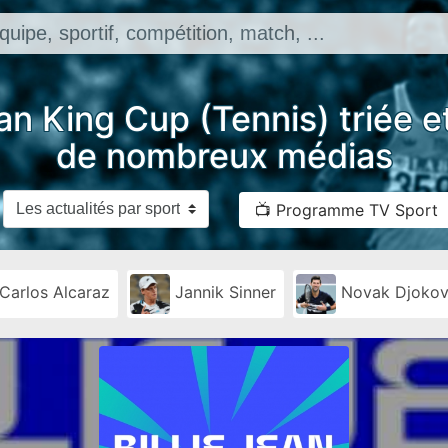
ean King Cup (Tennis) triée 
de nombreux médias
📺 Programme TV Sport
Carlos Alcaraz
Jannik Sinner
Novak Djokov