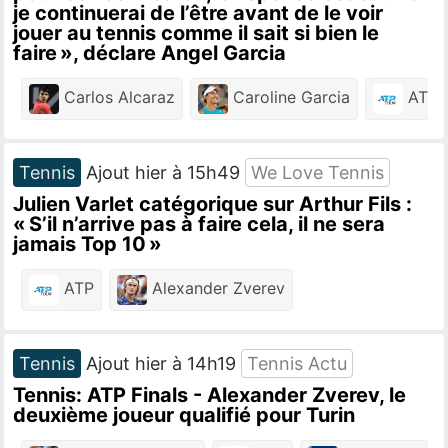
je continuerai de l’être avant de le voir
jouer au tennis comme il sait si bien le
faire », déclare Angel Garcia
Carlos Alcaraz
Caroline Garcia
ATP
Tennis
Ajout hier à 15h49
We Love Tennis
Julien Varlet catégorique sur Arthur Fils :
« S’il n’arrive pas à faire cela, il ne sera
jamais Top 10 »
ATP
Alexander Zverev
Tennis
Ajout hier à 14h19
Tennis Actu
Tennis: ATP Finals - Alexander Zverev, le
deuxième joueur qualifié pour Turin