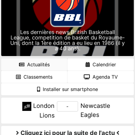
Les dernières news British Basketball
League, competition de basket du Royaume-
Uni, dont la 1ère édition a eu lieu en 1986 (il y
a 40 ans).
Actualités
Calendrier
Classements
Agenda TV
Installer sur smartphone
London
Newcastle
-
Eagles
Lions
Cliquez ici pour la suite de l'actu