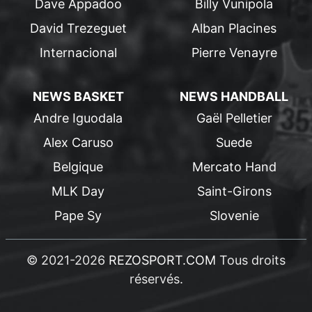
Dave Appadoo
Billy Vunipola
David Trezeguet
Alban Placines
Internacional
Pierre Venayre
NEWS BASKET
NEWS HANDBALL
Andre Iguodala
Gaël Pelletier
Alex Caruso
Suede
Belgique
Mercato Hand
MLK Day
Saint-Girons
Pape Sy
Slovenie
© 2021-2026
REZOSPORT.COM
Tous droits
réservés.