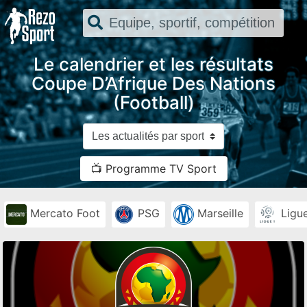
Le calendrier et les résultats
Coupe D’Afrique Des Nations
(Football)
📺 Programme TV Sport
Mercato Foot
PSG
Marseille
Ligue