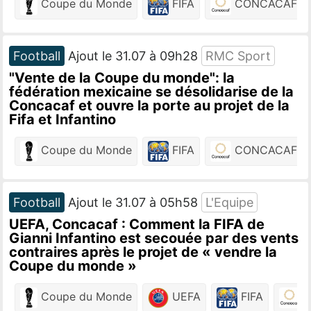
Coupe du Monde
FIFA
CONCACAF
Football
Ajout le 31.07 à 09h28
RMC Sport
"Vente de la Coupe du monde": la
fédération mexicaine se désolidarise de la
Concacaf et ouvre la porte au projet de la
Fifa et Infantino
Coupe du Monde
FIFA
CONCACAF
Football
Ajout le 31.07 à 05h58
L'Equipe
UEFA, Concacaf : Comment la FIFA de
Gianni Infantino est secouée par des vents
contraires après le projet de « vendre la
Coupe du monde »
Coupe du Monde
UEFA
FIFA
C