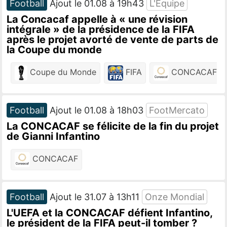
Football
Ajout le 01.08 à 19h43
L'Equipe
La Concacaf appelle à « une révision
intégrale » de la présidence de la FIFA
après le projet avorté de vente de parts de
la Coupe du monde
Coupe du Monde
FIFA
CONCACAF
Football
Ajout le 01.08 à 18h03
FootMercato
La CONCACAF se félicite de la fin du projet
de Gianni Infantino
CONCACAF
Football
Ajout le 31.07 à 13h11
Onze Mondial
L'UEFA et la CONCACAF défient Infantino,
le président de la FIFA peut-il tomber ?