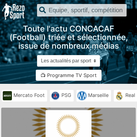
Toute l'actu CONCACAF
(Football) triée et sélectionnée,
issue de nombreux médias
📺 Programme TV Sport
Mercato Foot
PSG
Marseille
Real