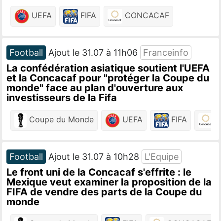
UEFA
FIFA
CONCACAF
Football
Ajout le 31.07 à 11h06
Franceinfo
La confédération asiatique soutient l'UEFA
et la Concacaf pour "protéger la Coupe du
monde" face au plan d'ouverture aux
investisseurs de la Fifa
Coupe du Monde
UEFA
FIFA
C
Football
Ajout le 31.07 à 10h28
L'Equipe
Le front uni de la Concacaf s'effrite : le
Mexique veut examiner la proposition de la
FIFA de vendre des parts de la Coupe du
monde