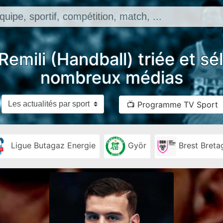
Remili (Handball) triée et sé
nombreux médias
📺 Programme TV Sport
Ligue Butagaz Energie
Györ
Brest Breta