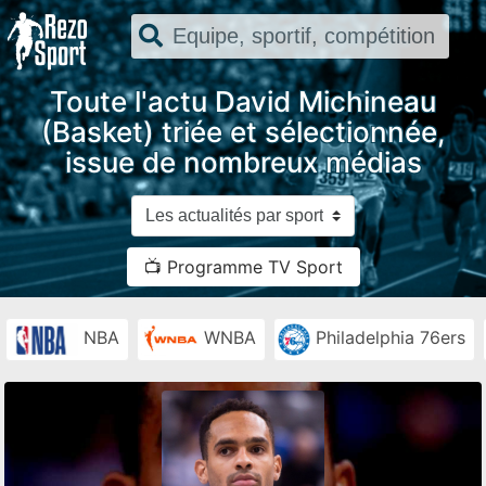
Toute l'actu David Michineau
(Basket) triée et sélectionnée,
issue de nombreux médias
📺 Programme TV Sport
NBA
WNBA
Philadelphia 76ers