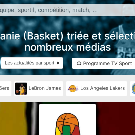
uanie (Basket) triée et sélec
nombreux médias
📺 Programme TV Sport
6ers
LeBron James
Los Angeles Lakers