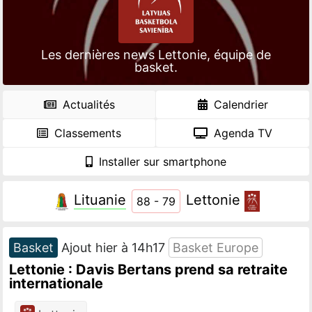
Les dernières news Lettonie, équipe de
basket.
Actualités
Calendrier
Classements
Agenda TV
Installer sur smartphone
Lituanie
Lettonie
88 - 79
Basket
Ajout hier à 14h17
Basket Europe
Lettonie : Davis Bertans prend sa retraite
internationale