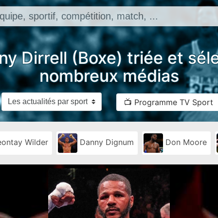
y Dirrell (Boxe) triée et sé
nombreux médias
📺 Programme TV Sport
ontay Wilder
Danny Dignum
Don Moore