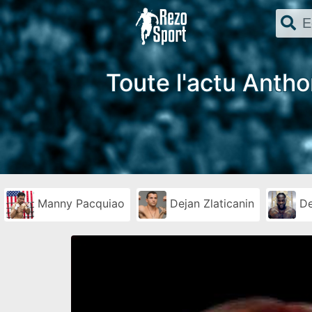
Toute l'actu Anthon
Manny Pacquiao
Dejan Zlaticanin
De