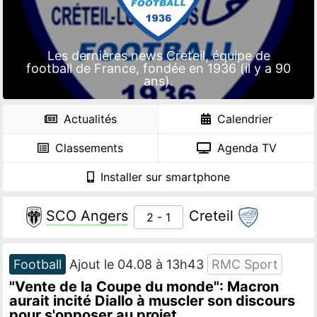
Les dernières news Creteil, équipe de
football de France, fondée en 1936 (il y a 90
ans).
Actualités
Calendrier
Classements
Agenda TV
Installer sur smartphone
SCO Angers
Creteil
2 - 1
Football
Ajout le 04.08 à 13h43
RMC Sport
"Vente de la Coupe du monde": Macron
aurait incité Diallo à muscler son discours
pour s'opposer au projet