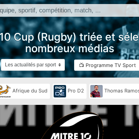
 10 Cup (Rugby) triée et sél
nombreux médias
📺 Programme TV Sport
Afrique du Sud
Pro D2
Thomas Ramo