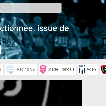
ectionnée, issue de
s
Racing 92
Stade Francais
Agen