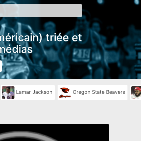
éricain) triée et
 médias
Lamar Jackson
Oregon State Beavers