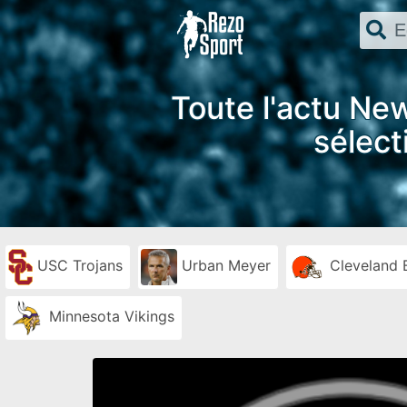
Toute l'actu New
sélect
USC Trojans
Urban Meyer
Cleveland 
Minnesota Vikings