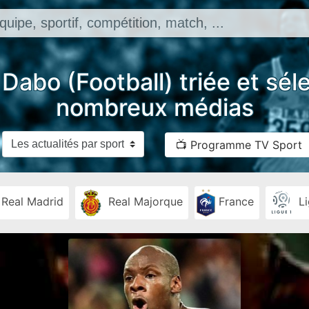
 Dabo (Football) triée et sél
nombreux médias
📺 Programme TV Sport
Real Madrid
Real Majorque
France
Li