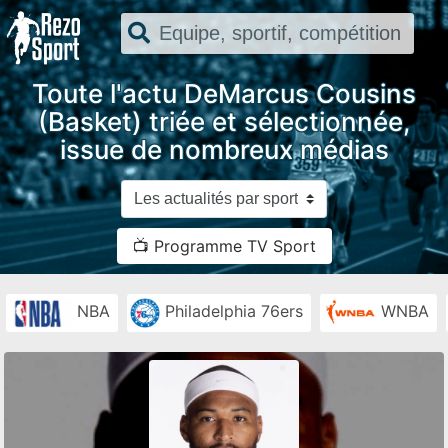
Toute l'actu DeMarcus Cousins
(Basket) triée et sélectionnée,
issue de nombreux médias
📺 Programme TV Sport
NBA
Philadelphia 76ers
WNBA