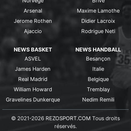
Norvege
Brive
Arsenal
Maxime Lamothe
Jerome Rothen
Didier Lacroix
Ajaccio
Rodrigue Neti
NEWS BASKET
NEWS HANDBALL
ASVEL
Besançon
James Harden
Italie
Real Madrid
Belgique
William Howard
Tremblay
Gravelines Dunkerque
Nedim Remili
© 2021-2026
REZOSPORT.COM
Tous droits
réservés.