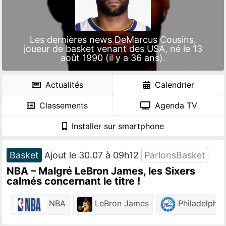
Les dernières news DeMarcus Cousins,
joueur de basket venant des USA, né le 13
août 1990 (il y a 36 ans).
Actualités
Calendrier
Classements
Agenda TV
Installer sur smartphone
Basket
Ajout le 30.07 à 09h12
ParlonsBasket
NBA – Malgré LeBron James, les Sixers
calmés concernant le titre !
NBA
LeBron James
Philadelphia