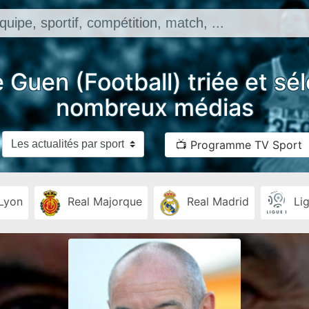
e Guen (Football) triée et sé
nombreux médias
📺 Programme TV Sport
Lyon
Real Majorque
Real Madrid
Lig