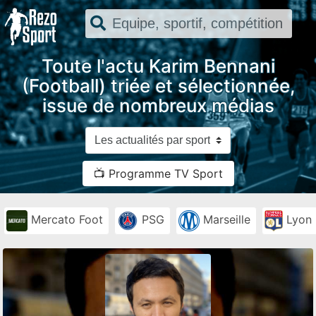
Toute l'actu Karim Bennani
(Football) triée et sélectionnée,
issue de nombreux médias
📺 Programme TV Sport
Mercato Foot
PSG
Marseille
Lyon