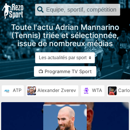
Toute l'actu Adrian Mannarino
(Tennis) triée et sélectionnée,
issue de nombreux médias
📺 Programme TV Sport
ATP
Alexander Zverev
WTA
Carlo