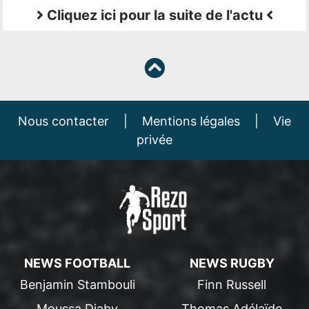
Cliquez ici pour la suite de l'actu
Nous contacter
|
Mentions légales
|
Vie
privée
NEWS FOOTBALL
NEWS RUGBY
Benjamin Stambouli
Finn Russell
Moussa Diaby
Thomas Adélaïde