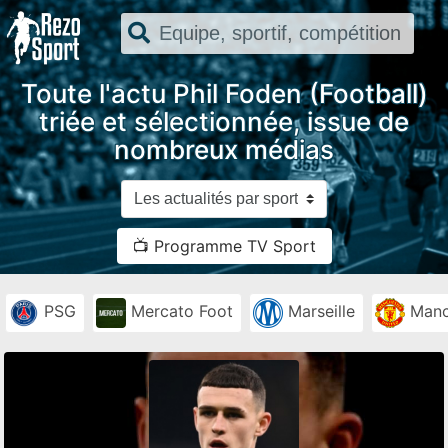
Toute l'actu Phil Foden (Football)
triée et sélectionnée, issue de
nombreux médias
📺 Programme TV Sport
PSG
Mercato Foot
Marseille
Manc