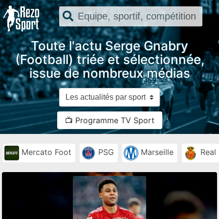
Toute l'actu Serge Gnabry
(Football) triée et sélectionnée,
issue de nombreux médias
📺 Programme TV Sport
Mercato Foot
PSG
Marseille
Real