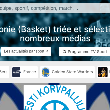
onie (Basket) triée et sélec
nombreux médias
📺 Programme TV Sport
6ers
France
Golden State Warriors
L