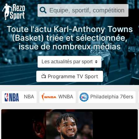
Toute l'actu Karl-Anthony Towns
(Basket) triée et sélectionnée,
issue de nombreux médias
📺 Programme TV Sport
NBA
WNBA
Philadelphia 76ers