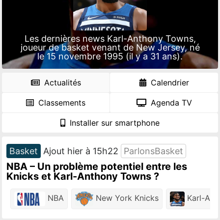
Les dernières news Karl-Anthony Towns,
joueur de basket venant de New Jersey, né
le 15 novembre 1995 (il y a 31 ans).
Actualités
Calendrier
Classements
Agenda TV
Installer sur smartphone
Basket
Ajout hier à 15h22
ParlonsBasket
NBA – Un problème potentiel entre les
Knicks et Karl-Anthony Towns ?
NBA
New York Knicks
Karl-Ant