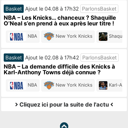
Basket
Ajout le 04.08 à 17h32
ParlonsBasket
NBA – Les Knicks… chanceux ? Shaquille
O’Neal s’en prend à eux après leur titre !
NBA
New York Knicks
Shaquille
Basket
Ajout le 02.08 à 17h42
ParlonsBasket
NBA – La demande difficile des Knicks à
Karl-Anthony Towns déjà connue ?
NBA
New York Knicks
Karl-Ant
Cliquez ici pour la suite de l'actu