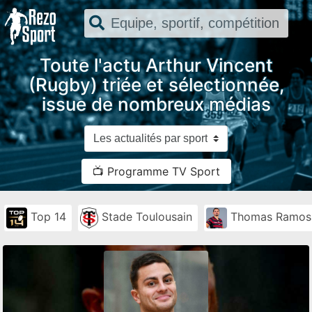
Toute l'actu Arthur Vincent
(Rugby) triée et sélectionnée,
issue de nombreux médias
📺 Programme TV Sport
Top 14
Stade Toulousain
Thomas Ramos